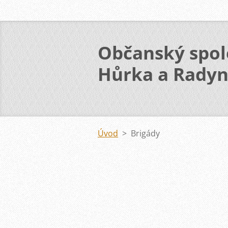
Občanský spol
Hůrka a Rady
Úvod
>
Brigády