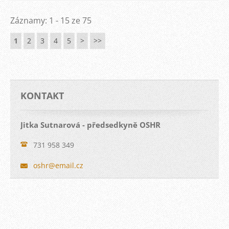
Záznamy: 1 - 15 ze 75
1
2
3
4
5
>
>>
KONTAKT
Jitka Sutnarová - předsedkyně OSHR
731 958 349
oshr@ema
il.cz