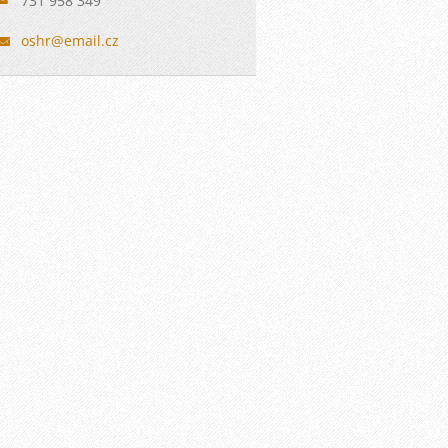
731 958 349
oshr@ema
il.cz