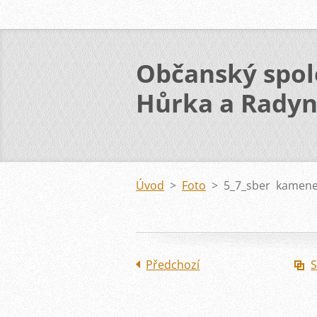
Občanský spol
Hůrka a Rady
Úvod
>
Foto
>
5_7_sber kamene
Předchozí
S