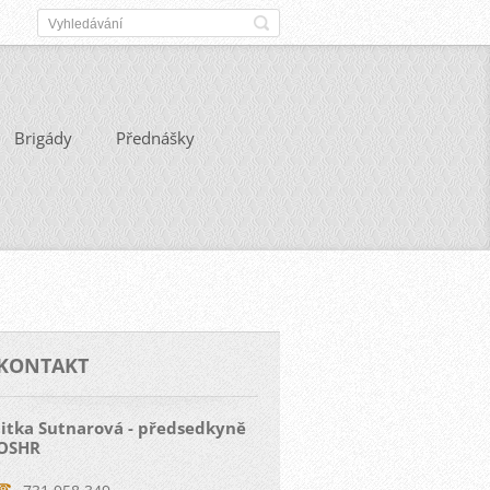
Brigády
Přednášky
KONTAKT
Jitka Sutnarová - předsedkyně
OSHR