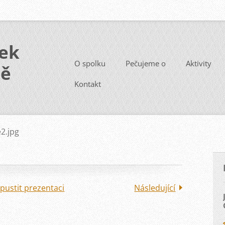
ek
O spolku
Pečujeme o
Aktivity
ně
Kontakt
2.jpg
pustit prezentaci
Následující