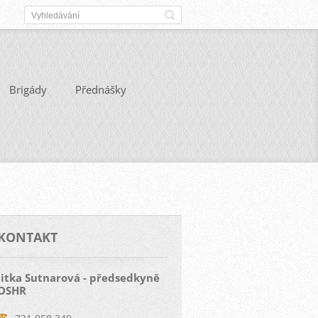
Brigády
Přednášky
KONTAKT
Jitka Sutnarová - předsedkyně
OSHR