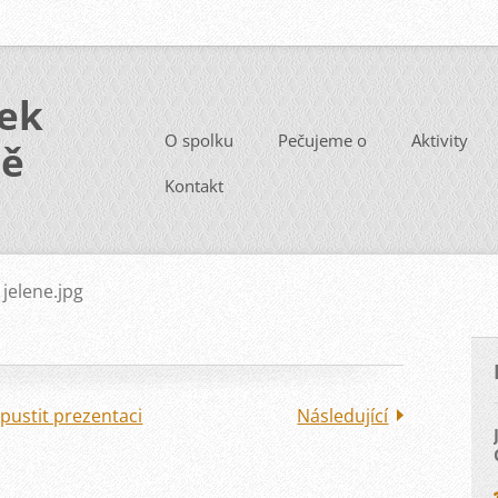
ek
O spolku
Pečujeme o
Aktivity
ně
Kontakt
jelene.jpg
pustit prezentaci
Následující