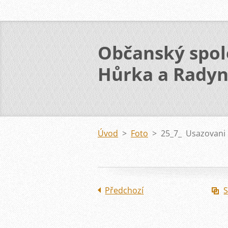
Občanský spol
Hůrka a Rady
Úvod
>
Foto
>
25_7_ Usazovani 
Předchozí
S