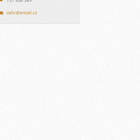
731 958 349
oshr@ema
il.cz