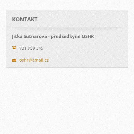
KONTAKT
Jitka Sutnarová - předsedkyně OSHR
731 958 349
oshr@ema
il.cz