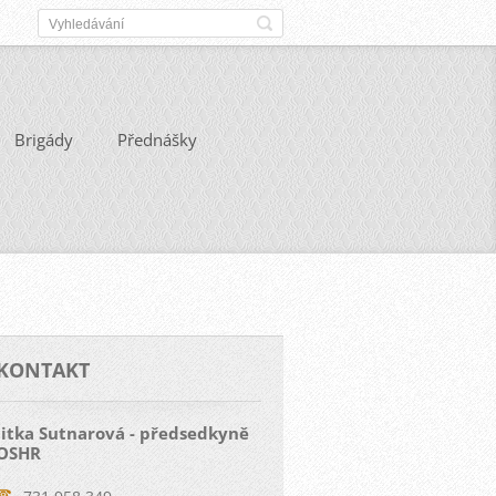
Brigády
Přednášky
KONTAKT
Jitka Sutnarová - předsedkyně
OSHR