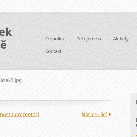
ek
O spolku
Pečujeme o
Aktivity
ně
Kontakt
ázek3.jpg
pustit prezentaci
Následující