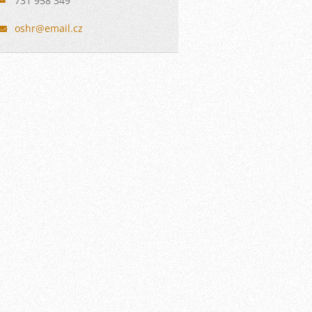
731 958 349
oshr@ema
il.cz