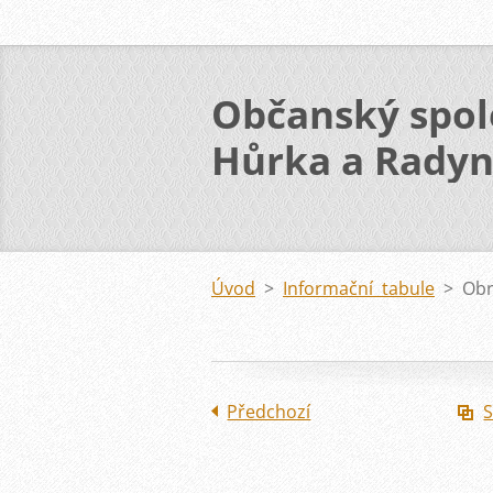
Občanský spol
Hůrka a Rady
Úvod
>
Informační tabule
>
Obr
Předchozí
S