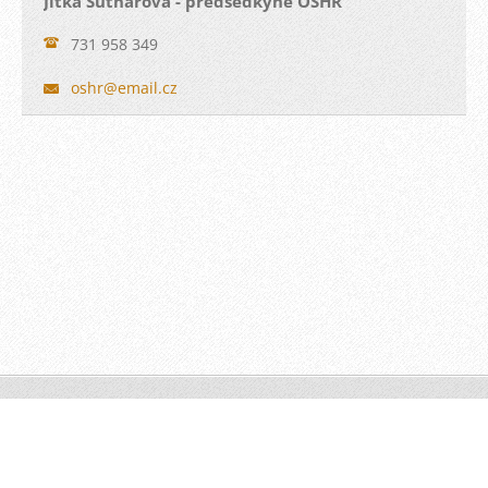
Jitka Sutnarová - předsedkyně OSHR
731 958 349
oshr@ema
il.cz
© 2022 Všechna práva vyhrazena.
Vytvořeno službou
Webnode